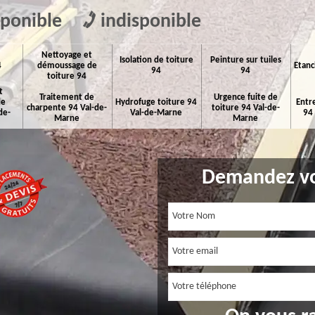
sponible
indisponible
Nettoyage et
Isolation de toiture
Peinture sur tuiles
4
démoussage de
Etanc
94
94
toiture 94
t
Traitement de
Urgence fuite de
de
Hydrofuge toiture 94
Entr
charpente 94 Val-de-
toiture 94 Val-de-
de-
Val-de-Marne
94
Marne
Marne
Demandez vo