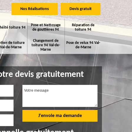
Nos Réalisations
Devis gratuit
Pose et Nettoyage
Réparation de
héité toiture 94
de gouttières 94
toiture 94
Changement de
etien de toiture
Pose de velux 94 Val-
toiture 94 Val-de-
 Val-de-Marne
de-Marne
Marne
tre devis gratuitement