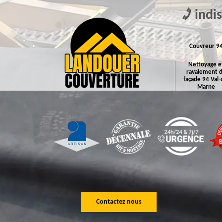
indi
Couvreur 9
Nettoyage e
ravalement 
façade 94 Val-
Marne
Contactez nous