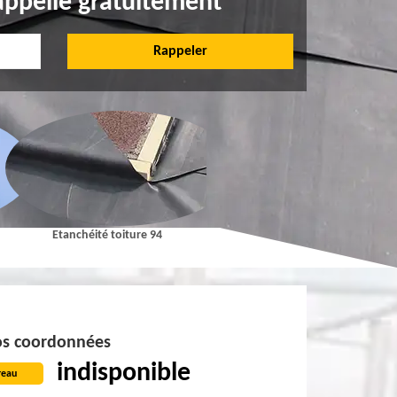
appelle gratuitement
Etanchéité toiture 94
Pose et Nettoyage de gouttières 9
s coordonnées
indisponible
reau