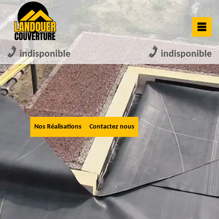
indisponible
indisponible
Nos Réalisations
Contactez nous