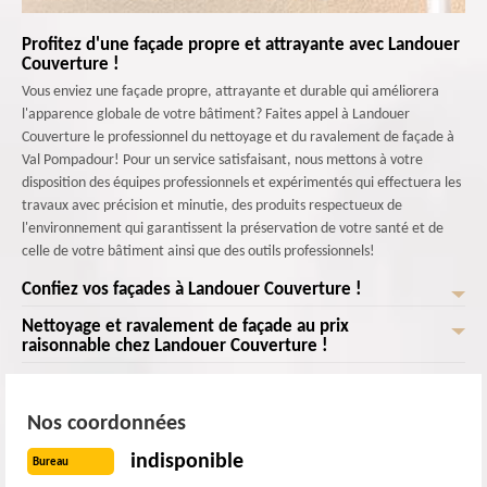
Profitez d'une façade propre et attrayante avec Landouer
Couverture !
Vous enviez une façade propre, attrayante et durable qui améliorera
l'apparence globale de votre bâtiment? Faites appel à Landouer
Couverture le professionnel du nettoyage et du ravalement de façade à
Val Pompadour! Pour un service satisfaisant, nous mettons à votre
disposition des équipes professionnels et expérimentés qui effectuera les
travaux avec précision et minutie, des produits respectueux de
l'environnement qui garantissent la préservation de votre santé et de
celle de votre bâtiment ainsi que des outils professionnels!
Confiez vos façades à Landouer Couverture !
Nettoyage et ravalement de façade au prix
Landouer Couverture le ravaleur de façade à Val Pompadour est prêt à
raisonnable chez Landouer Couverture !
vous offrir un service impeccable! Nous éliminons efficacement les
saletés, les taches, les moisissures et les dépôts indésirables sur votre
Obtenez un nettoyage et un ravalement de façade de qualité
façade. Une fois que votre façade est propre, nous procédons à des
exceptionnelle à un prix raisonnable chez Landouer Couverture ! Après
Nos coordonnées
réparations soigneuses des fissures, des éclats de peinture et des
chaque nettoyage et ravalement, nous appliquons appliquons des
dommages structurels. Nous appliquons ensuite des revêtements de
revêtements de haute qualité pour protéger durablement votre façade
indisponible
Bureau
haute qualité pour protéger votre façade contre les intempéries, les UV
contre les agressions climatiques et les UV. Profitez de notre service