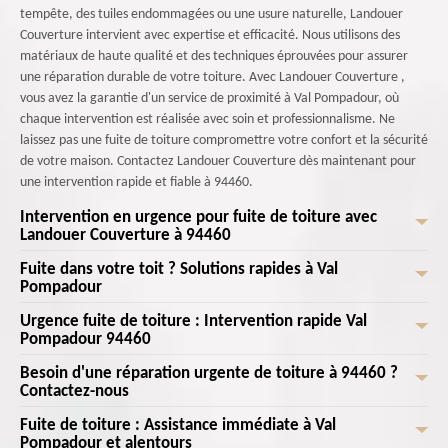
tempête, des tuiles endommagées ou une usure naturelle, Landouer
Couverture intervient avec expertise et efficacité. Nous utilisons des
matériaux de haute qualité et des techniques éprouvées pour assurer
une réparation durable de votre toiture. Avec Landouer Couverture ,
vous avez la garantie d'un service de proximité à Val Pompadour, où
chaque intervention est réalisée avec soin et professionnalisme. Ne
laissez pas une fuite de toiture compromettre votre confort et la sécurité
de votre maison. Contactez Landouer Couverture dès maintenant pour
une intervention rapide et fiable à 94460.
Intervention en urgence pour fuite de toiture avec
Landouer Couverture à 94460
Fuite dans votre toit ? Solutions rapides à Val
Chez Landouer Couverture , nous comprenons l'importance d'une
Pompadour
intervention rapide en cas de fuite de toiture. Situés à 94460, nous
sommes fiers de servir la communauté de Val Pompadour avec des
Urgence fuite de toiture : Intervention rapide Val
Vous avez une fuite dans votre toit à Val Pompadour ? Pas de panique !
solutions d'urgence efficaces et fiables. Vous pouvez compter sur notre
Pompadour 94460
Chez Landouer Couverture , nous comprenons à quel point une fuite peut
équipe d'experts pour diagnostiquer et réparer rapidement toute fuite,
être stressante et dommageable pour votre maison. Que ce soit une
Besoin d'une réparation urgente de toiture à 94460 ?
Chez Landouer Couverture , nous comprenons à quel point une fuite de
minimisant ainsi les dégâts et les désagréments. Que la fuite soit due à
petite infiltration ou une grosse fuite, nous avons les solutions rapides et
Contactez-nous
toiture peut représenter une véritable urgence. C'est pourquoi nous
des intempéries, à une usure naturelle ou à un accident, Landouer
efficaces pour y remédier. Nos experts en toiture à 94460 sont à votre
offrons une intervention rapide à Val Pompadour, 94460, pour vous
Couverture dispose des compétences et des outils nécessaires pour y
Fuite de toiture : Assistance immédiate à Val
Besoin d'une réparation urgente de toiture à 94460 ? Ne cherchez plus !
disposition pour une intervention d'urgence. Nous utilisons des
assurer la tranquillité d'esprit. Nos experts en toiture sont disponibles
Pompadour et alentours
remédier. En choisissant Landouer Couverture , vous bénéficiez d'une