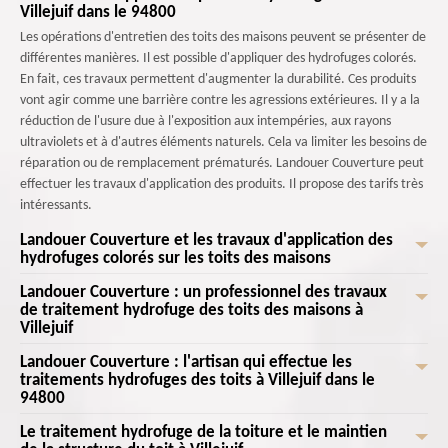
Villejuif dans le 94800
Les opérations d'entretien des toits des maisons peuvent se présenter de
différentes manières. Il est possible d'appliquer des hydrofuges colorés.
En fait, ces travaux permettent d'augmenter la durabilité. Ces produits
vont agir comme une barrière contre les agressions extérieures. Il y a la
réduction de l'usure due à l'exposition aux intempéries, aux rayons
ultraviolets et à d'autres éléments naturels. Cela va limiter les besoins de
réparation ou de remplacement prématurés. Landouer Couverture peut
effectuer les travaux d'application des produits. Il propose des tarifs très
intéressants.
Landouer Couverture et les travaux d'application des
hydrofuges colorés sur les toits des maisons
Landouer Couverture : un professionnel des travaux
À Villejuif dans le 94800, il est possible de prévenir les fuites sur les toits
de traitement hydrofuge des toits des maisons à
des maisons. En fait, il est possible de former une couche protectrice
Villejuif
étanche avec des hydrofuges colorés. Cela va réduire considérablement
les risques de fuites à travers la toiture. Ainsi, on peut protéger
Landouer Couverture : l'artisan qui effectue les
Un grand nombre d'opérations s'effectue pour les toits des maisons. En
traitements hydrofuges des toits à Villejuif dans le
l'intérieur de la maison contre les dommages causés par l'eau à l'image
fait, il est possible de réduire la formation de glace en effectuant des
94800
des tâches, des moisissures et de la détérioration des plafonds. Ces
traitements hydrofuges de la toiture. Ces produits vont limiter la
travaux d'application des produits hydrofuges sont à confier à Landouer
pénétration de l'eau dans les matériaux. De ce fait, il y a la réduction de
Le traitement hydrofuge de la toiture et le maintien
Un grand nombre d'opérations s'effectue pour que les toits des
Couverture qui a tous les matériels appropriés.