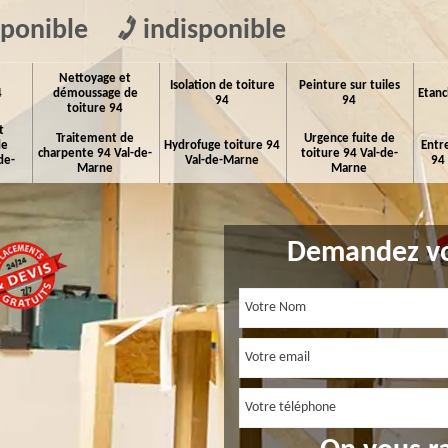
sponible
indisponible
Nettoyage et
Isolation de toiture
Peinture sur tuiles
4
démoussage de
Etanc
94
94
toiture 94
t
Traitement de
Urgence fuite de
de
Hydrofuge toiture 94
Entr
charpente 94 Val-de-
toiture 94 Val-de-
de-
Val-de-Marne
94
Marne
Marne
Demandez vo