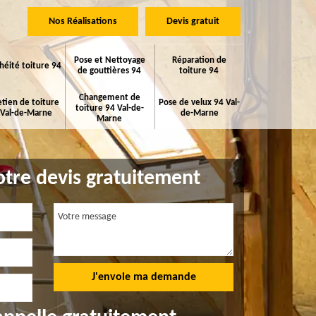
Nos Réalisations
Devis gratuit
Pose et Nettoyage
Réparation de
héité toiture 94
de gouttières 94
toiture 94
Changement de
etien de toiture
Pose de velux 94 Val-
toiture 94 Val-de-
 Val-de-Marne
de-Marne
Marne
tre devis gratuitement