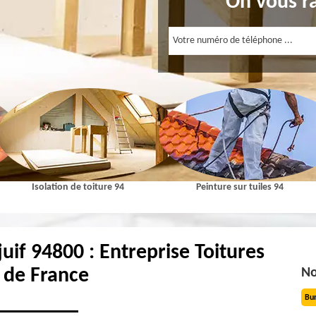
On vous r
Isolation de toiture 94
Peinture sur tuiles 94
ejuif 94800 : Entreprise Toitures
e de France
No
Bu