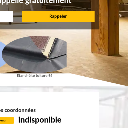
appelle gratuitement
Etanchéité toiture 94
Pose et Nettoyage de gouttières 9
s coordonnées
indisponible
reau