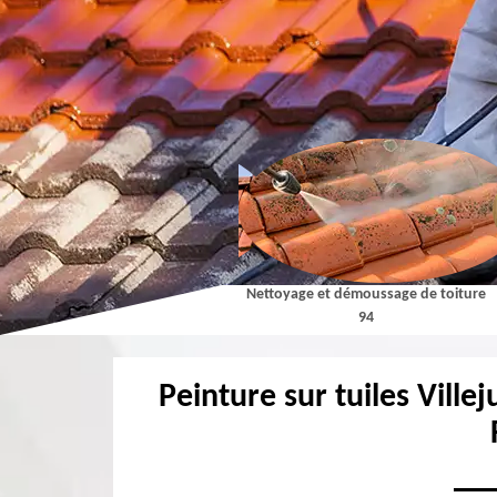
Couvreur 94
Nettoyage et démoussage de toiture
94
Peinture sur tuiles Ville