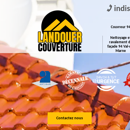
indi
Couvreur 9
Nettoyage e
ravalement 
façade 94 Val-
Marne
Contactez nous