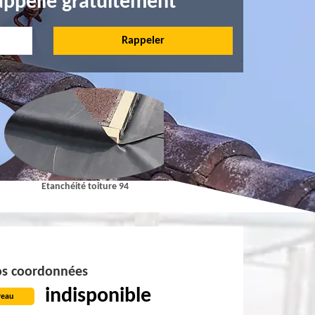
appelle gratuitement
Etanchéité toiture 94
Pose et Nettoyage de gouttières 9
s coordonnées
indisponible
reau