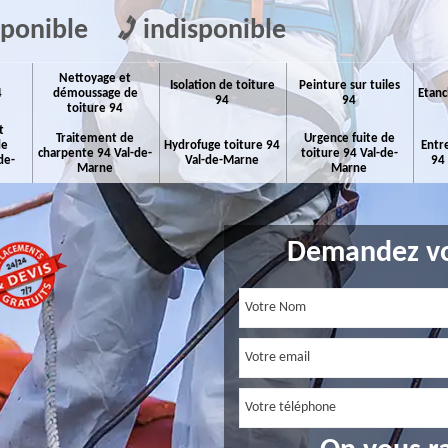
sponible
indisponible
Nettoyage et
Isolation de toiture
Peinture sur tuiles
4
démoussage de
Etanc
94
94
toiture 94
t
Traitement de
Urgence fuite de
de
Hydrofuge toiture 94
Entr
charpente 94 Val-de-
toiture 94 Val-de-
de-
Val-de-Marne
94
Marne
Marne
Demandez vo