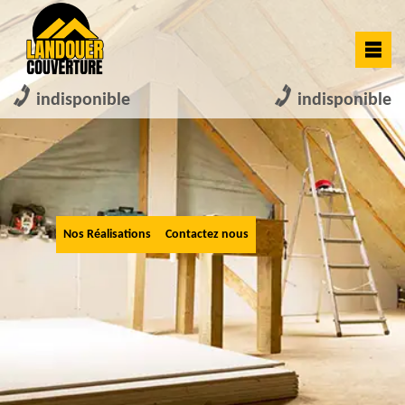
indisponible
indisponible
Nos Réalisations
Contactez nous