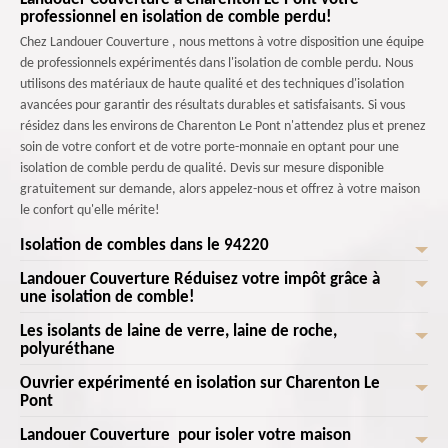
professionnel en isolation de comble perdu!
Chez Landouer Couverture , nous mettons à votre disposition une équipe
de professionnels expérimentés dans l'isolation de comble perdu. Nous
utilisons des matériaux de haute qualité et des techniques d'isolation
avancées pour garantir des résultats durables et satisfaisants. Si vous
résidez dans les environs de Charenton Le Pont n'attendez plus et prenez
soin de votre confort et de votre porte-monnaie en optant pour une
isolation de comble perdu de qualité. Devis sur mesure disponible
gratuitement sur demande, alors appelez-nous et offrez à votre maison
le confort qu'elle mérite!
Isolation de combles dans le 94220
Landouer Couverture Réduisez votre impôt grâce à
Les combles et le toit, sont des endroits où il y a le plus de déperditions
une isolation de comble!
énergétiques. En effet, le fait est que l’air réchauffé est bien plus élevé
que l’air froid. Il remonte donc directement vers le haut vers les plafonds
Les isolants de laine de verre, laine de roche,
Saviez-vous que l'isolation de vos combles peut non seulement améliorer
et donc la toiture. L’isolation des combles exactement comme celle du
polyuréthane
votre confort thermique, mais également vous permettre de bénéficier
toit est donc importante pour un milieu tempéré, mais également pour
d'une réduction d'impôt ? C'est une opportunité à ne pas manquer! Si
Ouvrier expérimenté en isolation sur Charenton Le
La laine de verre est un isolant naturel qui a des particularités d'isolation.
pouvoir faire une économie d’énergie considérable. Entreprendre des
vous souhaitez isoler votre comble, laissez Landouer Couverture vous
Pont
Sachez les choix de pouvoir mélanger un isolant multicouche avec la
travaux de rénovation dans ces parties de votre maison est donc
aider! Spécialiste de l'isolation de comble et de toiture, nous nous
laine de verre pour rénover votre isolation. La laine de verre est un
primordiale.
Landouer Couverture pour isoler votre maison
Avec le temps, l’isolant installé peut se détériorer, et ensuite perdre ses
chargerons de l'évaluation de vos besoins, du choix des matériaux les