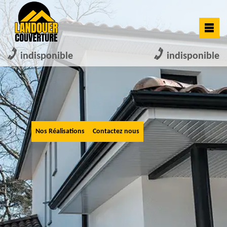
indisponible
indisponible
Nos Réalisations
Contactez nous