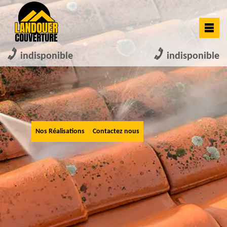
indisponible
indisponible
Nos Réalisations
Contactez nous