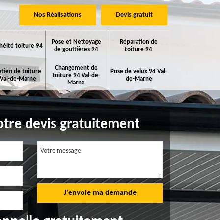
Nos Réalisations
Devis gratuit
Pose et Nettoyage
Réparation de
héité toiture 94
de gouttières 94
toiture 94
Changement de
etien de toiture
Pose de velux 94 Val-
toiture 94 Val-de-
 Val-de-Marne
de-Marne
Marne
tre devis gratuitement