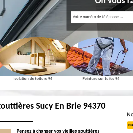
On vous r
Isolation de toiture 94
Peinture sur tuiles 94
outtières Sucy En Brie 94370
No
Bu
Pensez à changer vos vieilles gouttières