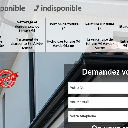
sponible
indisponible
Nettoyage et
Isolation de toiture
Peinture sur tuiles
4
démoussage de
Etanc
94
94
toiture 94
t
Traitement de
Urgence fuite de
de
Hydrofuge toiture 94
Entr
charpente 94 Val-de-
toiture 94 Val-de-
de-
Val-de-Marne
94
Marne
Marne
Demandez vo