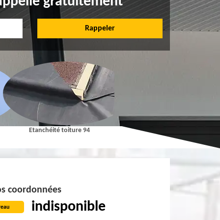
appelle gratuitement
Etanchéité toiture 94
Pose et Nettoyage de gouttières 9
s coordonnées
indisponible
reau