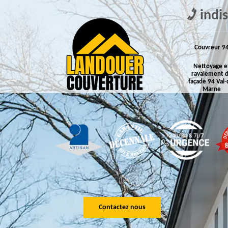
indi
Couvreur 9
Nettoyage e
ravalement 
façade 94 Val-
Marne
Contactez nous