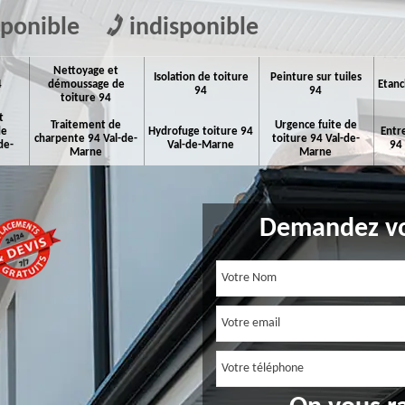
sponible
indisponible
Nettoyage et
Isolation de toiture
Peinture sur tuiles
4
démoussage de
Etanc
94
94
toiture 94
t
Traitement de
Urgence fuite de
de
Hydrofuge toiture 94
Entr
charpente 94 Val-de-
toiture 94 Val-de-
de-
Val-de-Marne
94
Marne
Marne
Demandez vo