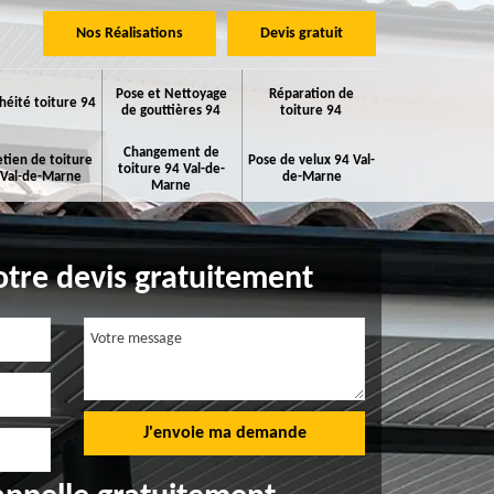
Nos Réalisations
Devis gratuit
Pose et Nettoyage
Réparation de
héité toiture 94
de gouttières 94
toiture 94
Changement de
etien de toiture
Pose de velux 94 Val-
toiture 94 Val-de-
 Val-de-Marne
de-Marne
Marne
tre devis gratuitement