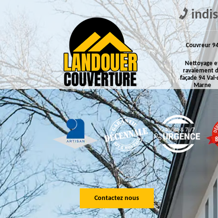
indi
Couvreur 9
Nettoyage e
ravalement 
façade 94 Val-
Marne
Contactez nous