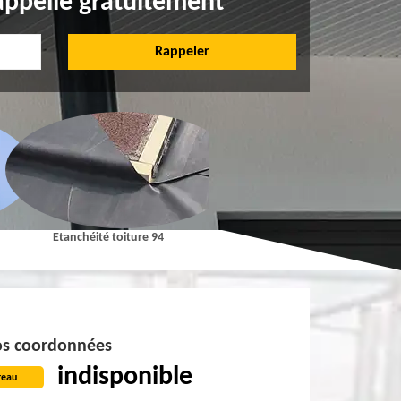
appelle gratuitement
Etanchéité toiture 94
Pose et Nettoyage de gouttières 94
s coordonnées
indisponible
reau