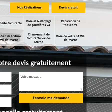
Nos Réalisations
Devis gratuit
Pose et Nettoyage
Réparation de
héité toiture 94
de gouttières 94
toiture 94
Changement de
etien de toiture
Pose de velux 94 Val-
toiture 94 Val-de-
 Val-de-Marne
de-Marne
Marne
tre devis gratuitement