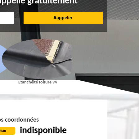
appelle gratuitement
Etanchéité toiture 94
Pose et Nettoyage de gouttières 9
s coordonnées
indisponible
reau