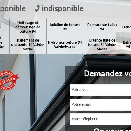
sponible
indisponible
Nettoyage et
Isolation de toiture
Peinture sur tuiles
4
démoussage de
Etanc
94
94
toiture 94
t
Traitement de
Urgence fuite de
de
Hydrofuge toiture 94
Entr
charpente 94 Val-de-
toiture 94 Val-de-
de-
Val-de-Marne
94
Marne
Marne
Demandez vo