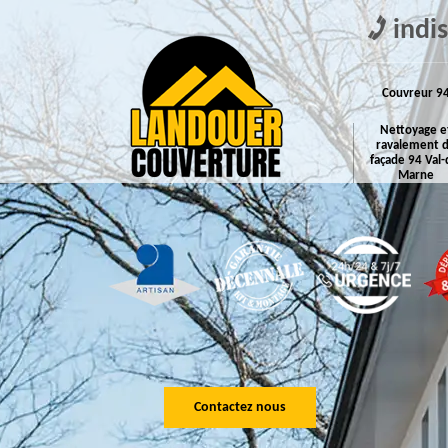
indi
Couvreur 9
Nettoyage e
ravalement 
façade 94 Val-
Marne
Contactez nous