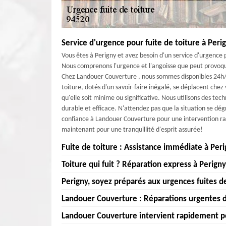
Service d'urgence pour fuite de toiture à Per
Vous êtes à Perigny et avez besoin d'un service d'urgence
Nous comprenons l'urgence et l'angoisse que peut provoque
Chez Landouer Couverture , nous sommes disponibles 24h/2
toiture, dotés d'un savoir-faire inégalé, se déplacent chez
qu'elle soit minime ou significative. Nous utilisons des te
durable et efficace. N'attendez pas que la situation se d
confiance à Landouer Couverture pour une intervention rapi
maintenant pour une tranquillité d'esprit assurée!
Fuite de toiture : Assistance immédiate à Peri
Toiture qui fuit ? Réparation express à Perigny
Chez Landouer Couverture , nous comprenons que les fui
importants à votre domicile ou à votre entreprise. C'e
Perigny, soyez préparés aux urgences fuites de
Votre toiture à Perigny présente des fuites ? Pas de paniq
environs. Que vous soyez à 94520 ou dans les alentours, 
Avec une expertise inégalée et une réactivité à toute 
Landouer Couverture : Réparations urgentes d
colmater les fuites et protéger votre bien. Nous utili
À Perigny, les imprévus peuvent survenir à tout moment, e
sécuriser votre habitat et éviter des dégâts supplémenta
garantir une réparation durable. Avec Landouer Couverture
nous comprenons combien il est crucial de réagir rap
Landouer Couverture intervient rapidement pou
nous nous déplaçons dans les plus brefs délais. Nous utiliso
Landouer Couverture est votre partenaire de confiance po
votre situation. Ne laissez pas une fuite de toiture comp
professionnels est toujours prête à intervenir en urgence