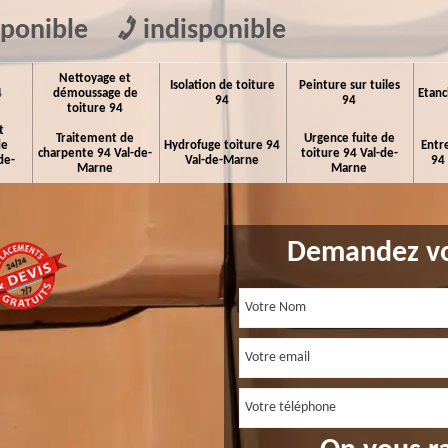
sponible
indisponible
Nettoyage et
Isolation de toiture
Peinture sur tuiles
4
démoussage de
Etanc
94
94
toiture 94
t
Traitement de
Urgence fuite de
de
Hydrofuge toiture 94
Entr
charpente 94 Val-de-
toiture 94 Val-de-
de-
Val-de-Marne
94
Marne
Marne
Demandez vo