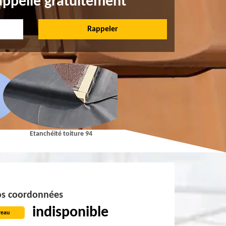
appelle gratuitement
Etanchéité toiture 94
Pose et Nettoyage de gouttières 9
s coordonnées
indisponible
reau