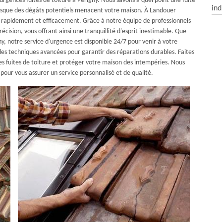
rgences fuites de toiture à Perigny. Nous savons à quel point une fuite
ind
lorsque des dégâts potentiels menacent votre maison. À Landouer
r rapidement et efficacement. Grâce à notre équipe de professionnels
récision, vous offrant ainsi une tranquillité d'esprit inestimable. Que
y, notre service d'urgence est disponible 24/7 pour venir à votre
des techniques avancées pour garantir des réparations durables. Faites
s fuites de toiture et protéger votre maison des intempéries. Nous
our vous assurer un service personnalisé et de qualité.