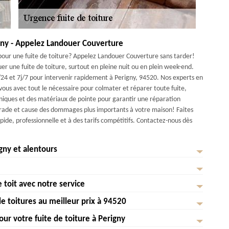
igny - Appelez Landouer Couverture
 pour une fuite de toiture? Appelez Landouer Couverture sans tarder!
r une fuite de toiture, surtout en pleine nuit ou en plein week-end.
4 et 7j/7 pour intervenir rapidement à Perigny, 94520. Nos experts en
 vous avec tout le nécessaire pour colmater et réparer toute fuite,
chniques et des matériaux de pointe pour garantir une réparation
égrade et cause des dommages plus importants à votre maison! Faites
de, professionnelle et à des tarifs compétitifs. Contactez-nous dès
gny et alentours
tes de toiture peuvent causer de sérieux désagréments et des dégâts
st pourquoi nous offrons une assistance immédiate à Perigny et ses
 toit avec notre service
ue, Landouer Couverture est là pour vous offrir une réparation express !
notre équipe de professionnels est prête à intervenir rapidement pour
épreuve, notre équipe de professionnels intervient rapidement pour
e toitures au meilleur prix à 94520
sons des matériaux de haute qualité et des techniques éprouvées pour
t les fuites de toit en font souvent partie. Chez Landouer Couverture ,
ires. Que vous habitiez en plein centre de 94520 ou dans les environs,
 , vous bénéficiez d'un service personnalisé et d'un suivi attentif de
idement pour protéger votre maison et vos biens. Notre équipe de
r votre fuite de toiture à Perigny
ns des techniques de pointe pour détecter les infiltrations et les réparer
ur toutes vos réparations urgentes de toitures à 94520. Située au cœur
romettre votre confort et votre sécurité. Contactez-nous dès maintenant
 pour colmater les fuites et assurer l'étanchéité de votre toiture. Que