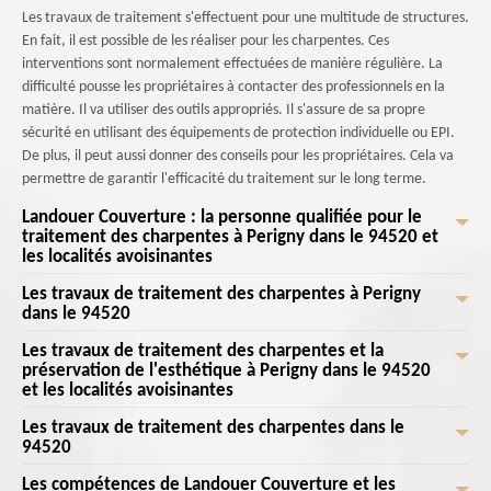
Les travaux de traitement s'effectuent pour une multitude de structures.
En fait, il est possible de les réaliser pour les charpentes. Ces
interventions sont normalement effectuées de manière régulière. La
difficulté pousse les propriétaires à contacter des professionnels en la
matière. Il va utiliser des outils appropriés. Il s'assure de sa propre
sécurité en utilisant des équipements de protection individuelle ou EPI.
De plus, il peut aussi donner des conseils pour les propriétaires. Cela va
permettre de garantir l'efficacité du traitement sur le long terme.
Landouer Couverture : la personne qualifiée pour le
traitement des charpentes à Perigny dans le 94520 et
les localités avoisinantes
Les travaux de traitement des charpentes à Perigny
Les travaux de traitement pour les charpentes respectent
dans le 94520
l'environnement, car on utilise des produits respectueux de l'écosystème
local. Landouer Couverture peut intervenir et il va éviter l'usage des
Les travaux de traitement des charpentes et la
Les charpentes sont des structures qui doivent être solides. Des travaux
substances chimiques nocives. Ce professionnel a plusieurs années
préservation de l'esthétique à Perigny dans le 94520
de traitement sont à effectuer pour ces types d'éléments. Cela va
et les localités avoisinantes
d'expérience en la matière. Il dresse un devis qui est totalement gratuit
permettre de prévenir les dommages causés par les insectes xylophages.
et sans engagement. De plus, il utilise des outils appropriés. De plus, il va
Il s'agit des termites, des capricornes et des vrillettes qui vont se nourrir
Les travaux de traitement des charpentes dans le
Les opérations de traitement des charpentes sont nécessaires pour
proposer des prix qui sont très intéressants et accessibles à toutes les
94520
du bois de la charpente et cette situation va entraîner un affaiblissement
préserver l'aspect naturel des bois. Cela va permettre d'éviter les
bourses.
de la structure. Le traitement préventif va créer une barrière
dégradations causées par les insectes et l'humidité. Il y a alors une
Les compétences de Landouer Couverture et les