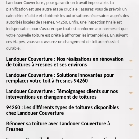
Landouer Couverture , pour garantir un travail impeccable. La
planification est une autre étape cruciale : assurez-vous de prévoir un
calendrier réaliste et d'obtenir les autorisations nécessaires auprès des
autorités locales de Fresnes, 94260. Enfin, une inspection finale est
indispensable pour s'assurer que tout est conforme aux normes et que
votre nouvelle toiture est prête à affronter les intempéries. En suivant
ces étapes, vous vous assurez un changement de toiture réussi et
durable.
Landouer Couverture : Nos réalisations en rénovation
de toitures à Fresnes et ses environs
Landouer Couverture : Solutions innovantes pour
Landouer Couverture : Nos réalisations en rénovation de toitures à
remplacer votre toit à Fresnes 94260
Fresnes et ses environs. Chez Landouer Couverture , nous sommes fiers
de notre expertise en rénovation de toitures dans la région de Fresnes et
Landouer Couverture : Témoignages clients sur nos
Landouer Couverture se distingue comme le leader dans le domaine des
ses environs. Depuis des années, nous avons redonné vie à des toitures
interventions en changement de toitures
solutions innovantes pour remplacer votre toit à Fresnes 94260. Forts
de toutes sortes, des toitures en tuiles traditionnelles jusqu'aux toitures
d'une expérience étendue et d'une équipe d'experts passionnés, nous
94260 : Les différents types de toitures disponibles
Landouer Couverture est fière des nombreux témoignages positifs que
en ardoise. Nos artisans qualifiés s'assurent que chaque projet est
nous engageons à offrir des services de haute qualité, adaptés à vos
chez Landouer Couverture
nous recevons des clients suite à nos interventions en changement de
exécuté avec une précision et une attention aux détails inégalées. Que
besoins spécifiques. Chez Landouer Couverture , nous comprenons que
toitures. Nos clients de Fresnes et 94260 nous félicitent pour notre
ce soit pour une simple réparation de fuite ou une rénovation complète,
Rénover sa toiture avec Landouer Couverture à
À Landouer Couverture , nous comprenons que le choix de la toiture est
votre toit est essentiel pour la protection et le confort de votre foyer.
professionnalisme, notre rigueur et notre souci du détail. Par exemple,
Fresnes
Landouer Couverture s'engage à offrir des solutions sur mesure,
crucial pour le confort et la durabilité de votre maison à 94260. C'est
C'est pourquoi nous utilisons des matériaux de pointe et des techniques
Mme Dupont de Fresnes nous a confié que l'équipe de Landouer
adaptées aux besoins de chaque client. La satisfaction de nos clients dans
pourquoi nous offrons une variété de toitures pour répondre à tous vos