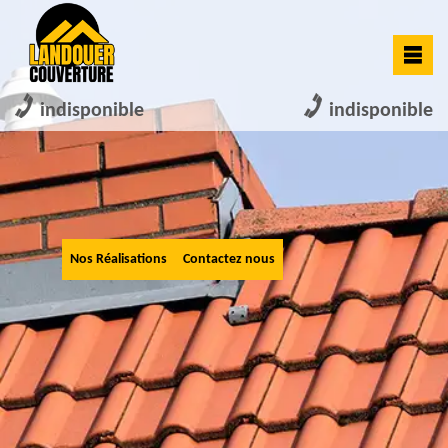
indisponible
indisponible
Nos Réalisations
Contactez nous