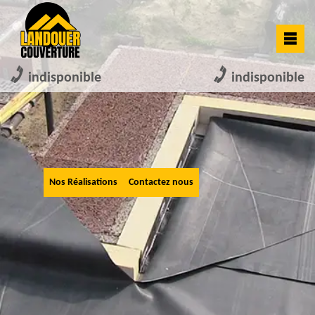
indisponible
indisponible
Nos Réalisations
Contactez nous