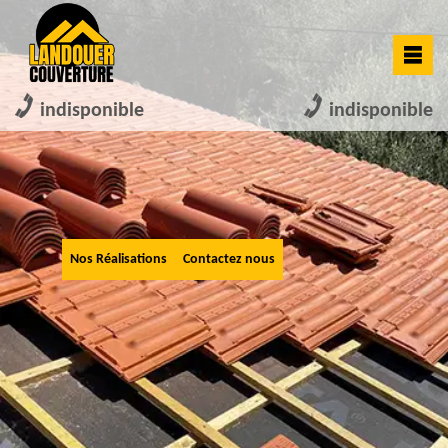
indisponible
indisponible
Nos Réalisations
Contactez nous