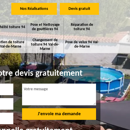
Nos Réalisations
Devis gratuit
Pose et Nettoyage
Réparation de
héité toiture 94
de gouttières 94
toiture 94
Changement de
etien de toiture
Pose de velux 94 Val-
toiture 94 Val-de-
 Val-de-Marne
de-Marne
Marne
tre devis gratuitement