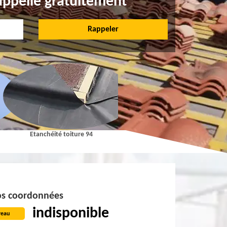
appelle gratuitement
Etanchéité toiture 94
Pose et Nettoyage de gouttières 9
s coordonnées
indisponible
reau