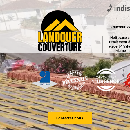
indi
Couvreur 9
Nettoyage e
ravalement 
façade 94 Val-
Marne
Contactez nous