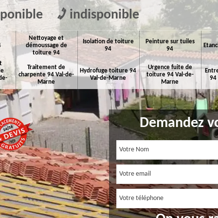
sponible
indisponible
Nettoyage et
Isolation de toiture
Peinture sur tuiles
4
démoussage de
Etanc
94
94
toiture 94
t
Traitement de
Urgence fuite de
de
Hydrofuge toiture 94
Entr
charpente 94 Val-de-
toiture 94 Val-de-
de-
Val-de-Marne
94
Marne
Marne
Demandez vo