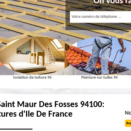
On vous r
Isolation de toiture 94
Peinture sur tuiles 94
Saint Maur Des Fosses 94100:
tures d'Ile De France
No
Bu