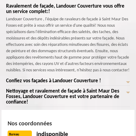
Ravalement de façade, Landouer Couverture vous offre
un service complet:!
Landouer Couverture , l'équipe de ravaleurs de façade à Saint Maur Des
Fosses est prête à vous offrir un service d'une qualité! Nous nous
spécialisons dans l'élimination efficace des saletés, des taches, des
moisissures et des dépôts indésirables présents sur votre façade. Nous
effectuons avec soin des réparations minutieuses des fissures, des éclats
de peinture et des dommages structurels éventuels. Ensuite, nous
appliquons des revêtements haut de gamme pour protéger votre façade
des intempéries, des rayons UV et d'autres facteurs environnementaux
nuisibles. Si nos services vous intéressent, n'hésitez pas à nous contacter!
Confiez vos façades à Landouer Couverture !
Nettoyage et ravalement de façade à Saint Maur Des
Landouer Couverture le ravaleur de façade à Saint Maur Des Fosses est
Fosses, Landouer Couverture est votre partenaire de
prêt à vous offrir un service impeccable! Nous éliminons efficacement les
confiance!
saletés, les taches, les moisissures et les dépôts indésirables sur votre
façade. Une fois que votre façade est propre, nous procédons à des
Ne laissez pas votre façade ternir l'image de votre bâtiment. Contactez
réparations soigneuses des fissures, des éclats de peinture et des
dès maintenant Landouer Couverture pour un service de nettoyage et de
Nos coordonnées
dommages structurels. Nous appliquons ensuite des revêtements de
ravalement de façade exceptionnel à Saint Maur Des Fosses! Choisir
haute qualité pour protéger votre façade contre les intempéries, les UV
Landouer Couverture pour le nettoyage et le ravalement de façade à
indisponible
Bureau