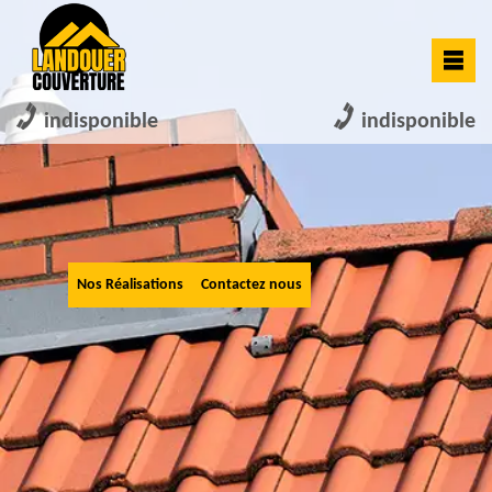
indisponible
indisponible
Nos Réalisations
Contactez nous