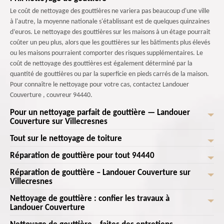
Le coût de nettoyage des gouttières ne variera pas beaucoup d'une ville
à l'autre, la moyenne nationale s'établissant est de quelques quinzaines
d’euros. Le nettoyage des gouttières sur les maisons à un étage pourrait
coûter un peu plus, alors que les gouttières sur les bâtiments plus élevés
ou les maisons pourraient comporter des risques supplémentaires. Le
coût de nettoyage des gouttières est également déterminé par la
quantité de gouttières ou par la superficie en pieds carrés de la maison.
Pour connaître le nettoyage pour votre cas, contactez Landouer
Couverture , couvreur 94440.
Pour un nettoyage parfait de gouttière — Landouer
Couverture sur Villecresnes
Tout sur le nettoyage de toiture
Vous voulez avoir une gouttière qui dure ? Découvrez notre activité de
pose de gouttière Villecresnes. L’entreprise vous propose des services de
Réparation de gouttière pour tout 94440
Le nettoyage de gouttières est une intervention qui devrait être faite
pose et nettoyage de gouttière dans les environs de Villecresnes. Une
régulièrement dans le cadre de l'entretien de la maison. C'est
Réparation de gouttière – Landouer Couverture sur
gouttière bien entretenue permet alors une bonne évacuation des aux
La gouttière subit les différents aléas de climat surtout l’eau de pluie qui
typiquement un travail qui doit être fait annuellement ou
Villecresnes
pluviales et permet d’éviter les infiltrations ou les fuites d’eau de toit.
passe par le toit. Il est ainsi normal qu’à un moment elle s’abîme. Il se
biannuellement, selon le climat et la quantité d'arbres près de votre
Pour le nettoyage, les saletés qui se collent à la surface sont traitées
peut alors que votre gouttière soit cassée, fissurée. Le plus souvent, il est
Nettoyage de gouttière : confier les travaux à
maison. Travailler avec des nettoyeurs de gouttières 94440 agréés
Si vous avez une gouttière cassée ou fissurée, n’hésitez pas à faire la
pendant le démoussage de gouttière. N’hésitez spas à nous contacter
possible de procéder à une réparation de gouttière. Notre équipe de
Landouer Couverture
rendra le travail beaucoup plus facile. Pourquoi les confier les travaux ?
réparation nécessaire afin d’éviter de changer entièrement la gouttière.
pour un devis pose de gouttière.
couvreur en Villecresnes dispose la compétence et méthode nécessaire
Puisque les couvreurs ont déjà travaillé sur une échelle et peuvent
En effet, une gouttière qui présente un certain dommage peut être