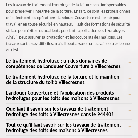
Les travaux de traitement hydrofuge de la toiture sont indispensables
pour préserver l'intégrité de la toiture. En fait, ce sont les professionnels
qui effectuent les opérations. Landouer Couverture est formé pour
travailler en toute sécurité en hauteur. Il suit des formations de sécurité
stricte pour éviter les accidents pendant l'application des hydrofuges.
Ainsi, il peut assurer sa protection et les occupants des maisons. Les
travaux sont assez difficiles, mais il peut assurer un travail de très bonne
qualité.
Le traitement hydrofuge : un des domaines de
compétences de Landouer Couverture à Villecresnes
Le traitement hydrofuge de la toiture et le maintien
Les opérations qui s'effectuent au niveau des toits des maisons sont très
de la structure du toit à Villecresnes
nombreuses. Il est nécessaire de faire des entretiens comme les
traitements hydrofuges. Ce sont des professionnels qui se chargent des
Landouer Couverture et l'application des produits
Les traitements hydrofuges de la toiture maintiennent la structure de la
opérations. Landouer Couverture maîtrise les techniques d'application. Il
hydrofuges pour les toits des maisons à Villecresnes
toiture. En fait, il est possible de préserver l'intégrité des matériaux en
s'agit d'un professionnel qui connait les techniques appropriées pour
appliquant ces types de produits. Il y a alors le maintien de la solidité
Que faut-il savoir sur les travaux de traitement
Les opérations de traitement des toits avec des produits hydrofuges vont
l'application des hydrofuges de manière efficace. Il est capable de
structurelle du toit. Ainsi, on assiste à la réduction des risques
hydrofuge des toits à Villecresnes dans le 94440?
permettre de protéger les matériaux métalliques présents sur la surface.
couvrir uniformément la surface de la toiture et cela va garantir une
d'affaissement ou de dommages structurels pouvant compromettre la
Ainsi, on peut empêcher directement l'eau de les atteindre. Il y a la
protection maximale contre l'eau et les agressions venant de l'extérieur.
Tout ce qu'il faut savoir sur les travaux de traitement
Les opérations de traitement pour les toits des maisons peuvent se faire
sécurité de la maison. Landouer Couverture s'occupe des travaux et il
prévention de la corrosion et de l'oxydation des métaux exposés. Les
hydrofuge des toits des maisons à Villecresnes
par l'utilisation des produits hydrofuges. En fait, cela va permettre de
établit un devis qui est totalement gratuit et sans engagement.
propriétaires peuvent alors prolonger leur durabilité. Landouer