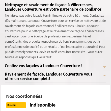
Nettoyage et ravalement de façade à Villecresnes,
Landouer Couverture est votre partenaire de confiance!
Ne laissez pas votre façade ternir l'image de votre bâtiment. Contactez
dès maintenant Landouer Couverture pour un service de nettoyage et de
ravalement de façade exceptionnel à Villecresnes! Choisir Landouer
Couverture pour le nettoyage et le ravalement de façade à Villecresnes,
c'est opter pour une équipe de professionnels expérimentés et
compétents; des produits respectueux de l'environnement; des outils
professionnels de qualité et un résultat final impeccable et durable! Pour
plus de renseignements, devis et tarif, consultez notre site! Vous aurez
toutes les réponses qu'il vous faut!
Confiez vos façades à Landouer Couverture !
Ravalement de façade, Landouer Couverture vous
Landouer Couverture le ravaleur de façade à Villecresnes est prêt à vous
offre un service complet:!
offrir un service impeccable! Nous éliminons efficacement les saletés, les
taches, les moisissures et les dépôts indésirables sur votre façade. Une
Landouer Couverture , l'équipe de ravaleurs de façade à Villecresnes est
fois que votre façade est propre, nous procédons à des réparations
prête à vous offrir un service d'une qualité! Nous nous spécialisons dans
Nos coordonnées
soigneuses des fissures, des éclats de peinture et des dommages
l'élimination efficace des saletés, des taches, des moisissures et des
structurels. Nous appliquons ensuite des revêtements de haute qualité
dépôts indésirables présents sur votre façade. Nous effectuons avec soin
indisponible
Bureau
pour protéger votre façade contre les intempéries, les UV et d'autres
des réparations minutieuses des fissures, des éclats de peinture et des