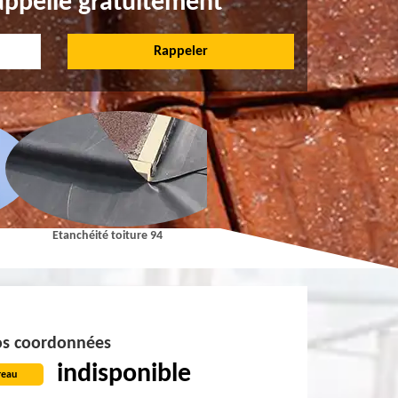
appelle gratuitement
Etanchéité toiture 94
Pose et Nettoyage de gouttières 9
s coordonnées
indisponible
reau