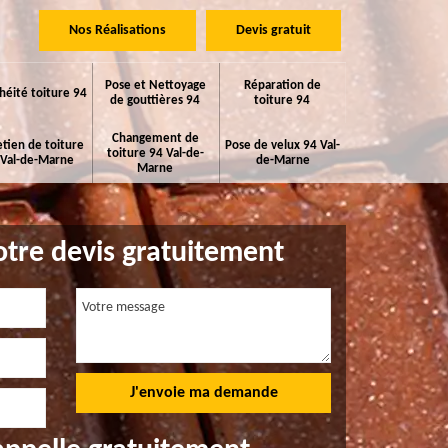
Nos Réalisations
Devis gratuit
Pose et Nettoyage
Réparation de
héité toiture 94
de gouttières 94
toiture 94
Changement de
etien de toiture
Pose de velux 94 Val-
toiture 94 Val-de-
 Val-de-Marne
de-Marne
Marne
tre devis gratuitement