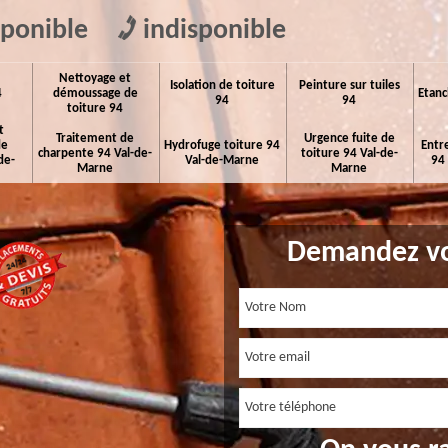
sponible
indisponible
Nettoyage et
Isolation de toiture
Peinture sur tuiles
4
démoussage de
Etanc
94
94
toiture 94
t
Traitement de
Urgence fuite de
de
Hydrofuge toiture 94
Entr
charpente 94 Val-de-
toiture 94 Val-de-
de-
Val-de-Marne
94
Marne
Marne
Demandez vo