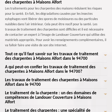
des charpentes à Maisons Alfort
Les traitements pour les charpentes des maisons réduisent les risques
pour la santé. En fait, les dégradations causées par les insectes
xylophages vont libérer des spores de moisissures ou des particules
nuisibles dans l'air intérieur. Cela peut être nocif pour la santé. Les
travaux de traitement des charpentes sont difficiles et il est nécessaire
de contacter un expert à l'image de Landouer Couverture qui utilise des
matériels appropriés. Pour avoir les renseignements complémentaires, il
va falloir faire une visite de son site Internet.
Tout ce qu'il faut savoir sur les travaux de traitement
des charpentes à Maisons Alfort dans le 94700
À qui peut-on confier les travaux de traitement des
Les opérations de traitement pour les charpentes sont indispensables
charpentes à Maisons Alfort dans le 94700?
pour des raisons de protection de la valeur de la propriété. En fait, quand
une charpente est bien entretenue grâce à un traitement régulier, il y a
Les travaux de traitement des charpentes à Maisons
Les travaux de traitement s'effectuent normalement de manière
le maintien de la valeur de la propriété en évitant des dommages
Alfort dans le 94700
régulière. Ce sont les experts qui les effectuent. Landouer Couverture
structurels qui peuvent diminuer la valeur lors des ventes. Les
fait une évaluation détaillée de l'état de la charpente. Cela inclut
Le traitement de la charpente : un des domaines de
Les charpentes sont des structures qui doivent être solides. Des travaux
traitements sont effectués par des professionnels. Landouer Couverture
souvent des analyses spécifiques pour la détermination de la nature et
compétences de Landouer Couverture à Maisons
de traitement sont à effectuer pour ces types d'éléments. Cela va
qualifié pour ces missions et il dresse un devis totalement gratuit et sans
Alfort
l'étendue des dommages. Par conséquent, il peut fournir des rapports
permettre de prévenir les dommages causés par les insectes xylophages.
engagement.
détaillés sur l'état de la charpente. D'un autre côté, il utilise des
Il s'agit des termites, des capricornes et des vrillettes qui vont se nourrir
Le traitement des charpentes : une spécialité de