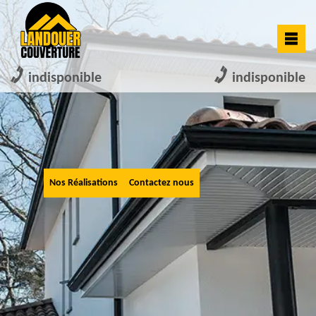
indisponible
indisponible
Nos Réalisations
Contactez nous