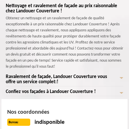
Nettoyage et ravalement de façade au prix raisonnable
chez Landouer Couverture !
Obtenez un nettoyage et un ravalement de façade de qualité
exceptionnelle à un prix raisonnable chez Landouer Couverture ! Après
chaque nettoyage et ravalement, nous appliquons appliquons des
revêtements de haute qualité pour protéger durablement votre façade
contre les agressions climatiques et les UV. Profitez de notre service
professionnel et abordable dès aujourd'hui ! Contactez-nous pour obtenir
un devis gratuit et découvrir comment nous pouvons transformer votre
façade en un peu de temps! Service rapide et satisfaisant, nous sommes
le professionnel qu'il vous faut!
Ravalement de façade, Landouer Couverture vous
offre un service complet:!
Confiez vos façades à Landouer Couverture !
Landouer Couverture , l'équipe de ravaleurs de façade à Maisons Alfort
est prête à vous offrir un service d'une qualité! Nous nous spécialisons
Landouer Couverture le ravaleur de façade à Maisons Alfort est prêt à
dans l'élimination efficace des saletés, des taches, des moisissures et des
vous offrir un service impeccable! Nous éliminons efficacement les
dépôts indésirables présents sur votre façade. Nous effectuons avec soin
Nos coordonnées
saletés, les taches, les moisissures et les dépôts indésirables sur votre
des réparations minutieuses des fissures, des éclats de peinture et des
façade. Une fois que votre façade est propre, nous procédons à des
indisponible
Bureau
dommages structurels éventuels. Ensuite, nous appliquons des
réparations soigneuses des fissures, des éclats de peinture et des