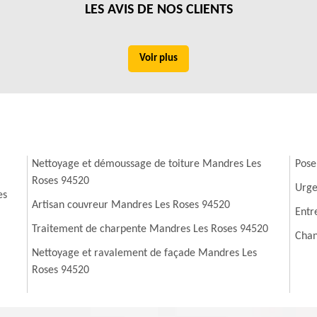
urabilité et une protection supérieure par rapport aux solutions grand
LES AVIS DE NOS CLIENTS
oduits sont aussi en sa disposition. Pour avoir les renseignements
Voir plus
Nettoyage et démoussage de toiture Mandres Les
Pose
Roses 94520
Urge
es
Artisan couvreur Mandres Les Roses 94520
Entr
Traitement de charpente Mandres Les Roses 94520
Chan
Nettoyage et ravalement de façade Mandres Les
Roses 94520