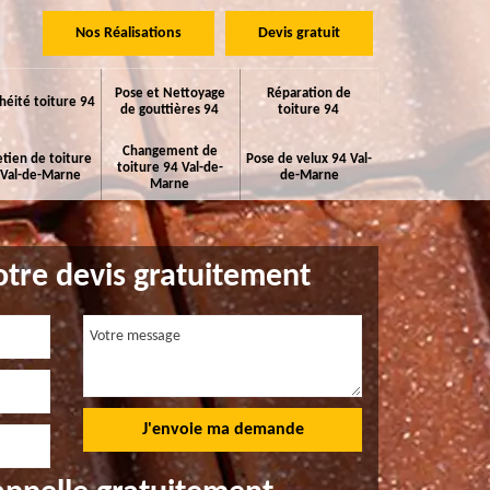
Nos Réalisations
Devis gratuit
Pose et Nettoyage
Réparation de
héité toiture 94
de gouttières 94
toiture 94
Changement de
etien de toiture
Pose de velux 94 Val-
toiture 94 Val-de-
 Val-de-Marne
de-Marne
Marne
tre devis gratuitement