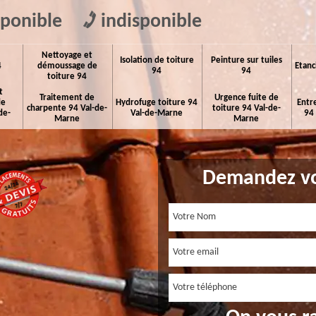
sponible
indisponible
Nettoyage et
Isolation de toiture
Peinture sur tuiles
4
démoussage de
Etanc
94
94
toiture 94
t
Traitement de
Urgence fuite de
de
Hydrofuge toiture 94
Entr
charpente 94 Val-de-
toiture 94 Val-de-
de-
Val-de-Marne
94
Marne
Marne
Demandez vo