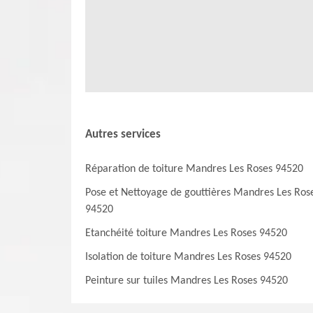
gamme. Ces produits offrent généralement une meilleure d
établit un devis totalement gratuit et sans engagement.
public. Tous les équipements pour l'application des pr
supplémentaires, il suffit de le téléphoner directement.
Autres services
Réparation de toiture Mandres Les Roses 94520
Pose et Nettoyage de gouttières Mandres Les Ros
94520
Etanchéité toiture Mandres Les Roses 94520
Isolation de toiture Mandres Les Roses 94520
Peinture sur tuiles Mandres Les Roses 94520