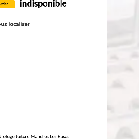
indisponible
ntier
us localiser
drofuge toiture Mandres Les Roses