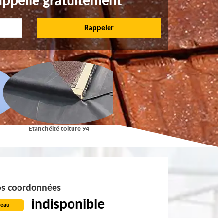
appelle gratuitement
Etanchéité toiture 94
Pose et Nettoyage de gouttières 9
s coordonnées
indisponible
reau