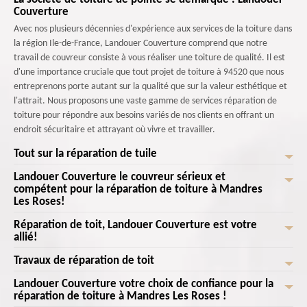
Couverture
Avec nos plusieurs décennies d'expérience aux services de la toiture dans
la région Ile-de-France, Landouer Couverture comprend que notre
travail de couvreur consiste à vous réaliser une toiture de qualité. Il est
d'une importance cruciale que tout projet de toiture à 94520 que nous
entreprenons porte autant sur la qualité que sur la valeur esthétique et
l'attrait. Nous proposons une vaste gamme de services réparation de
toiture pour répondre aux besoins variés de nos clients en offrant un
endroit sécuritaire et attrayant où vivre et travailler.
Tout sur la réparation de tuile
Landouer Couverture le couvreur sérieux et
Avant de procéder aux travaux de réparation de toiture, il faut veiller à
compétent pour la réparation de toiture à Mandres
ce que la couverture soit toujours propre. Cela permet ainsi d’avoir des
Les Roses!
résultats de qualité et d’éviter que des salissures se trouvent coincées
pour longtemps dans la toiture. Étant donné que la toiture constitue une
Réparation de toit, Landouer Couverture est votre
N'ignorez pas les signes de détérioration de votre toiture. Contactez
allié!
base favorable au développement de la mousse lorsqu’elle est en tuile, il
Landouer Couverture pour une réparation efficace et assurée! Notre
est recommandé de le traiter avec un produit anti-mousse. Pour cela, il
équipe de professionnels expérimentés possède une vaste connaissance
Travaux de réparation de toit
Votre toiture présente des signes de détérioration ou de fuites ? Pas de
est essentiel pour éviter que les mousses et les lichens envahissent
des différents types de toitures et des problèmes courants rencontrés.
panique, Landouer Couverture est là pour vous offrir une réparation
rapidement le toit.
Landouer Couverture votre choix de confiance pour la
Nous mettons notre savoir-faire à votre service pour diagnostiquer avec
Voulez-vous faire réparer votre toiture ? Vous voulez que votre toiture
efficace et réalisée dans les meilleurs délais! Avec notre expérience et
réparation de toiture à Mandres Les Roses !
précision les problèmes et effectuer des réparations durables. Nous
soit refaite ? Notre équipe de couvreur est au service de votre demande.