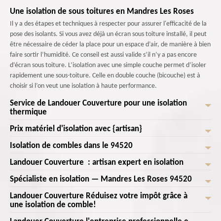
Une isolation de sous toitures en Mandres Les Roses
Il y a des étapes et techniques à respecter pour assurer l'efficacité de la
pose des isolants. Si vous avez déjà un écran sous toiture installé, il peut
être nécessaire de céder la place pour un espace d’air, de manière à bien
faire sortir l’humidité. Ce conseil est aussi valide s’il n’y a pas encore
d’écran sous toiture. L’isolation avec une simple couche permet d’isoler
rapidement une sous-toiture. Celle en double couche (bicouche) est à
choisir si l’on veut une isolation à haute performance.
Service de Landouer Couverture pour une isolation
thermique
Prix matériel d'isolation avec {artisan}
L'une des méthodes d'isolation de comble les plus choisies est l'isolation
de revêtements. Il est facile de travailler avec ce moyen, même s’il faut
Isolation de combles dans le 94520
Les facteurs utiles que nous considérons souvent dans une isolation sont
que nous intervenions avec des vêtements de protection. La manière
le coût de l'isolation, les matériaux choisis et la méthode mise en œuvre.
Landouer Couverture : artisan expert en isolation
dont on isole vos combles dépend de l’espace de toit que vous voulez
Les combles et le toit, sont des endroits où il y a le plus de déperditions
Qui que voussoyez, que ce soit une résidence privée ou communautaire,
avoir : froid ou chaud. Un toit froid requiert une isolation dans la solive
énergétiques. En effet, le fait est que l’air réchauffé est bien plus élevé
Spécialiste en isolation — Mandres Les Roses 94520
vous aurez un pourcentage de TVA pour vous permettre de rénover
Il faut faire appel à des professionnels pour parvenir à une isolation
pour éviter à la chaleur de sortir par l'espace inutilisé du toit. Une toiture
que l’air froid. Il remonte donc directement vers le haut vers les plafonds
votre toit. Si vous améliorez en même temps l’isolation, vous profiterez
parfaite du toit. Il ne faut pas hésiter de contacter une entreprise
chaud est isolée entre et dessous des chevrons du toit.
Landouer Couverture Réduisez votre impôt grâce à
et donc la toiture. L’isolation des combles exactement comme celle du
Si vos combles sont habitables, choisissez une isolation intérieure en
aussi d’un crédit d’impôt de bon pourcentage inclus dans la main
réputée de votre ville pour éviter d’être escroqué. L’intervention des
une isolation de comble!
toit est donc importante pour un milieu tempéré, mais également pour
préférant les isolants rouleaux de laine de verre ou laine de roche. Pour
d’œuvre et les accessoires (écran sous toiture, tuile, isolant...) si les
experts en isolation vous assure des travaux performants et assurés.
pouvoir faire une économie d’énergie considérable. Entreprendre des
les combles perdus, l’isolation se réalise à l’intérieur ou à l’extérieur avec