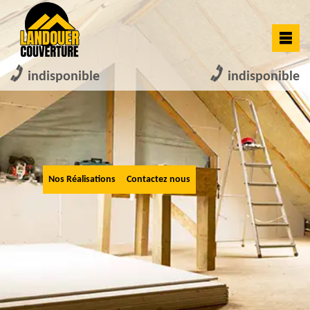
indisponible
indisponible
Nos Réalisations
Contactez nous