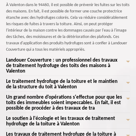
À Valenton dans le 94460, il est possible de prévenir les fuites sur les toits
des maisons. En fait, il est possible de former une couche protectrice
étanche avec des hydrofuges colorés. Cela va réduire considérablement
les risques de fuites à travers la toiture. Ainsi, on peut protéger
l'intérieur de la maison contre les dommages causés par l'eau à l'image
des tâches, des moisissures et de la détérioration des plafonds. Ces
travaux d'application des produits hydrofuges sont à confier à Landouer
Couverture qui a tous les matériels appropriés.
Landouer Couverture : un professionnel des travaux
de traitement hydrofuge des toits des maisons à
Valenton
Le traitement hydrofuge de la toiture et le maintien
Un grand nombre d'opérations s'effectue pour les toits des maisons. En
de la structure du toit à Valenton
fait, il est possible de réduire la formation de glace en effectuant des
traitements hydrofuges de la toiture. Ces produits vont limiter la
Un grand nombre d'opérations s'effectue pour que les
Les traitements hydrofuges de la toiture maintiennent la structure de la
pénétration de l'eau dans les matériaux. De ce fait, il y a la réduction de
toits des immeubles soient impeccables. En fait, il est
toiture. En fait, il est possible de préserver l'intégrité des matériaux en
possible de procéder à des travaux de tra
la formation de glace sur le toit. On minimise les risques associés au poids
appliquant ces types de produits. Il y a alors le maintien de la solidité
excessif de la glace. Landouer Couverture va prendre en main les travaux
structurelle du toit. Ainsi, on assiste à la réduction des risques
Le soutien à l'écologie et les travaux de traitement
Les opérations de traitement pour les toits sont à confier à des
de traitement hydrofuge de la toiture et il propose des prix qui sont très
hydrofuge de la toiture à Valenton
d'affaissement ou de dommages structurels pouvant compromettre la
professionnels. Landouer Couverture est un professionnel qui possède
intéressants.
sécurité de la maison. Landouer Couverture s'occupe des travaux et il
une expertise approfondie dans l'application des hydrofuges. Sa
Les travaux de traitement hydrofuge de la toiture à