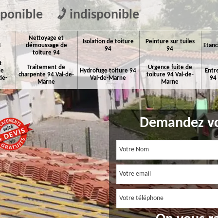
sponible
indisponible
Nettoyage et
Isolation de toiture
Peinture sur tuiles
4
démoussage de
Etanc
94
94
toiture 94
t
Traitement de
Urgence fuite de
de
Hydrofuge toiture 94
Entr
charpente 94 Val-de-
toiture 94 Val-de-
de-
Val-de-Marne
94
Marne
Marne
Demandez vo