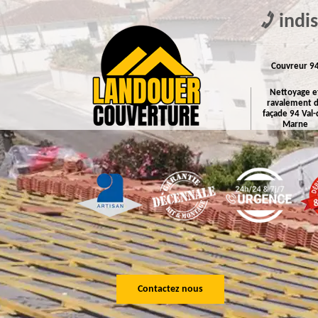
indi
Couvreur 9
Nettoyage e
ravalement 
façade 94 Val-
Marne
Contactez nous