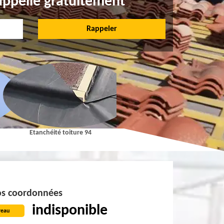
appelle gratuitement
Etanchéité toiture 94
Pose et Nettoyage de gouttières 9
s coordonnées
indisponible
reau