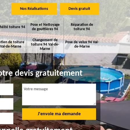
Nos Réalisations
Devis gratuit
Pose et Nettoyage
Réparation de
héité toiture 94
de gouttières 94
toiture 94
Changement de
etien de toiture
Pose de velux 94 Val-
toiture 94 Val-de-
 Val-de-Marne
de-Marne
Marne
tre devis gratuitement