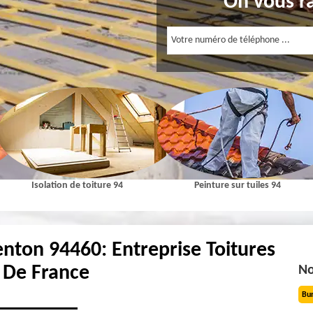
On vous r
Isolation de toiture 94
Peinture sur tuiles 94
enton 94460: Entreprise Toitures
e De France
No
Bu