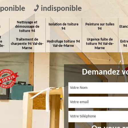
sponible
indisponible
Nettoyage et
Isolation de toiture
Peinture sur tuiles
4
démoussage de
Etanc
94
94
toiture 94
t
Traitement de
Urgence fuite de
de
Hydrofuge toiture 94
Entr
charpente 94 Val-de-
toiture 94 Val-de-
de-
Val-de-Marne
94
Marne
Marne
Demandez vo