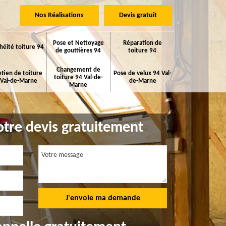
Nos Réalisations
Devis gratuit
Pose et Nettoyage
Réparation de
héité toiture 94
de gouttières 94
toiture 94
Changement de
etien de toiture
Pose de velux 94 Val-
toiture 94 Val-de-
 Val-de-Marne
de-Marne
Marne
tre devis gratuitement