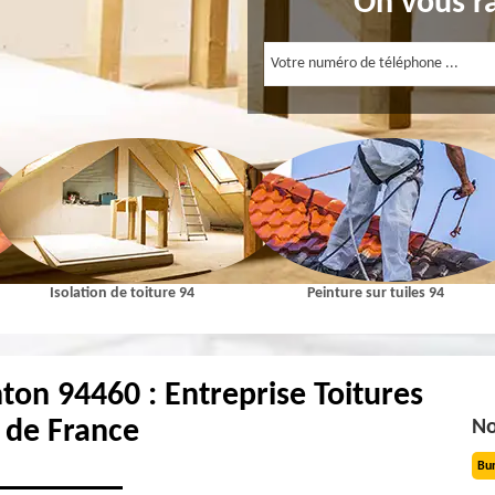
On vous r
Isolation de toiture 94
Peinture sur tuiles 94
nton 94460 : Entreprise Toitures
e de France
No
Bu