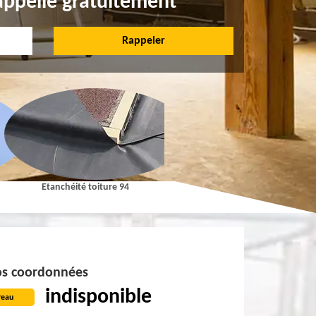
appelle gratuitement
Etanchéité toiture 94
Pose et Nettoyage de gouttières 9
s coordonnées
indisponible
reau