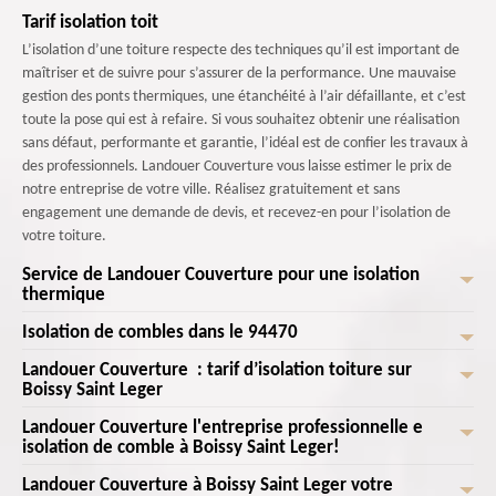
Tarif isolation toit
L’isolation d’une toiture respecte des techniques qu’il est important de
maîtriser et de suivre pour s’assurer de la performance. Une mauvaise
gestion des ponts thermiques, une étanchéité à l’air défaillante, et c’est
toute la pose qui est à refaire. Si vous souhaitez obtenir une réalisation
sans défaut, performante et garantie, l’idéal est de confier les travaux à
des professionnels. Landouer Couverture vous laisse estimer le prix de
notre entreprise de votre ville. Réalisez gratuitement et sans
engagement une demande de devis, et recevez-en pour l’isolation de
votre toiture.
Service de Landouer Couverture pour une isolation
thermique
Isolation de combles dans le 94470
L'une des méthodes d'isolation de comble les plus choisies est l'isolation
de revêtements. Il est facile de travailler avec ce moyen, même s’il faut
Landouer Couverture : tarif d’isolation toiture sur
Les combles et le toit, sont des endroits où il y a le plus de déperditions
que nous intervenions avec des vêtements de protection. La manière
Boissy Saint Leger
énergétiques. En effet, le fait est que l’air réchauffé est bien plus élevé
dont on isole vos combles dépend de l’espace de toit que vous voulez
que l’air froid. Il remonte donc directement vers le haut vers les plafonds
Landouer Couverture l'entreprise professionnelle e
avoir : froid ou chaud. Un toit froid requiert une isolation dans la solive
Ce genre d’intervention ne s’improvise pas et demande une étude et une
et donc la toiture. L’isolation des combles exactement comme celle du
isolation de comble à Boissy Saint Leger!
pour éviter à la chaleur de sortir par l'espace inutilisé du toit. Une toiture
réalisation professionnelles pour mener à bien les travaux. Il y a des
toit est donc importante pour un milieu tempéré, mais également pour
chaud est isolée entre et dessous des chevrons du toit.
normes et des règles de sécurité à suivre pour pourvoient la durabilité de
Landouer Couverture à Boissy Saint Leger votre
Vous cherchez une entreprise spécialisée en isolation de combles à Boissy
pouvoir faire une économie d’énergie considérable. Entreprendre des