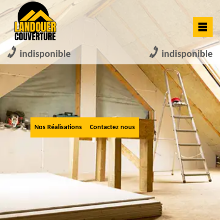
indisponible
indisponible
Nos Réalisations
Contactez nous