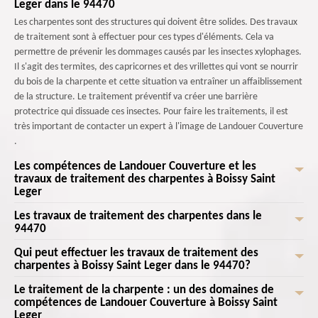
Leger dans le 94470
Les charpentes sont des structures qui doivent être solides. Des travaux
de traitement sont à effectuer pour ces types d'éléments. Cela va
permettre de prévenir les dommages causés par les insectes xylophages.
Il s'agit des termites, des capricornes et des vrillettes qui vont se nourrir
du bois de la charpente et cette situation va entraîner un affaiblissement
de la structure. Le traitement préventif va créer une barrière
protectrice qui dissuade ces insectes. Pour faire les traitements, il est
très important de contacter un expert à l'image de Landouer Couverture
.
Les compétences de Landouer Couverture et les
travaux de traitement des charpentes à Boissy Saint
Leger
Les travaux de traitement des charpentes dans le
Une multitude d'opérations s'effectue pour les charpentes des maisons.
94470
En fait, il faut absolument effectuer des travaux de traitement. Ces
opérations maintiennent la sécurité de la maison. Si la charpente est
Qui peut effectuer les travaux de traitement des
Les opérations de traitement des charpentes permettent de les adapter
affaiblie, il est possible de compromettre la sécurité de toute la maison.
charpentes à Boissy Saint Leger dans le 94470?
aux conditions climatiques. Ainsi, on peut offrir une protection spécifique
Si la protection par le traitement est assurée, il y a une stabilité et une
contre l'humidité, les températures élevées et les variations
Le traitement de la charpente : un des domaines de
Les travaux de traitement s'effectuent pour une multitude de structures.
sécurité structurelle de la maison pour les occupants. Un professionnel
saisonnières. Ainsi, il y a une adaptation de la solution aux besoins
compétences de Landouer Couverture à Boissy Saint
En fait, il est possible de les réaliser pour les charpentes. Ces
comme Landouer Couverture prend en main les missions et il dresse un
Leger
spécifiques de la région. Ces opérations sont particulièrement difficiles et