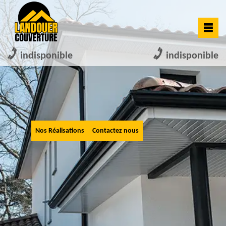
indisponible
indisponible
Nos Réalisations
Contactez nous