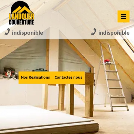
indisponible
indisponible
Nos Réalisations
Contactez nous