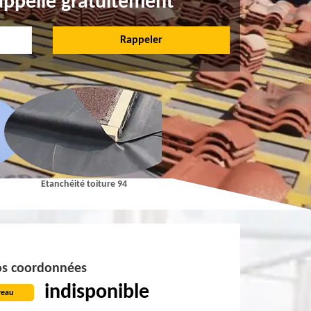
appelle gratuitement
Etanchéité toiture 94
Pose et Nettoyage de gouttières 9
s coordonnées
indisponible
reau