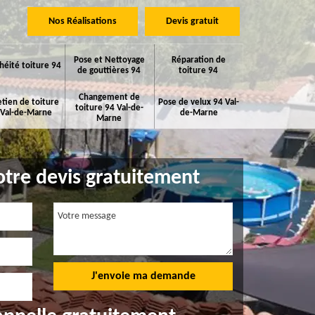
Nos Réalisations
Devis gratuit
Pose et Nettoyage
Réparation de
héité toiture 94
de gouttières 94
toiture 94
Changement de
etien de toiture
Pose de velux 94 Val-
toiture 94 Val-de-
 Val-de-Marne
de-Marne
Marne
tre devis gratuitement