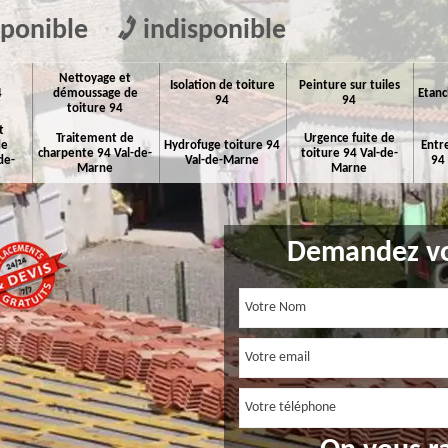
sponible
indisponible
Nettoyage et
Isolation de toiture
Peinture sur tuiles
4
démoussage de
Etanc
94
94
toiture 94
t
Traitement de
Urgence fuite de
de
Hydrofuge toiture 94
Entr
charpente 94 Val-de-
toiture 94 Val-de-
de-
Val-de-Marne
94
Marne
Marne
Demandez vo