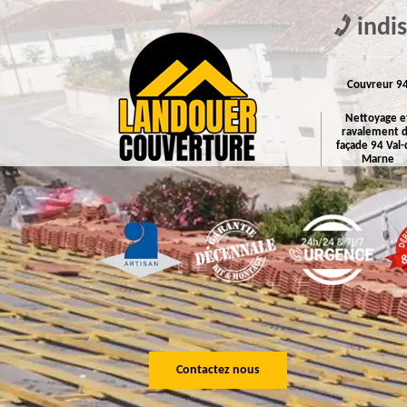
indi
Couvreur 9
Nettoyage e
ravalement 
façade 94 Val-
Marne
Contactez nous