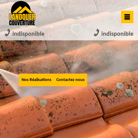
indisponible
indisponible
Nos Réalisations
Contactez nous