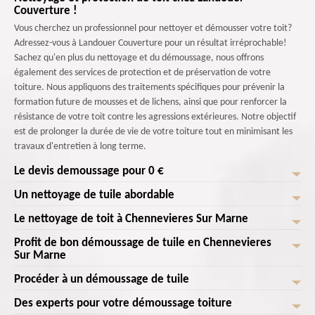
Couverture !
Vous cherchez un professionnel pour nettoyer et démousser votre toit?
Adressez-vous à Landouer Couverture pour un résultat irréprochable!
Sachez qu'en plus du nettoyage et du démoussage, nous offrons
également des services de protection et de préservation de votre
toiture. Nous appliquons des traitements spécifiques pour prévenir la
formation future de mousses et de lichens, ainsi que pour renforcer la
résistance de votre toit contre les agressions extérieures. Notre objectif
est de prolonger la durée de vie de votre toiture tout en minimisant les
travaux d'entretien à long terme.
Le devis demoussage pour 0 €
Un nettoyage de tuile abordable
50 % des toits sont changés, car ils n’assurent pas leur rôle et ne sont
compatibles à la structure de maison. Si votre couverture a des stries
Le nettoyage de toit à Chennevieres Sur Marne
Les artisans de Landouer Couverture offrent des services de nettoyage
noires, il faut faire nettoyer votre toiture. Si vous laissez les bactéries
de toit efficaces et sécurisés qui le restaurent. Notre rôle est triplé : nous
Profit de bon démoussage de tuile en Chennevieres
manger vos bardeaux, cela peut lui causer une faiblesse avancée. Il
Les moyens de nettoyage toiture peuvent utiliser un jet d'eau à haute
prévenons la détérioration des charpentes due aux bactéries et aux
Sur Marne
attire aussi la chaleur sur votre toit, ce qui augmente les factures
pression et des brosses, et certains ont des rallonges pour permettre leur
moisissures, prolongeons la durée de vie de votre toiture et illuminons le
d'énergie. Démousser le toit ajoute de l’aspect et la valeur de votre
utilisation depuis le sol. Puisque c’est une méthode haute pression, des
Procéder à un démoussage de tuile
joli aspect extérieur de votre maison. Avec un nettoyage à haute
Le nettoyage et démoussage des tuiles est nécessaire pour prévenir le
habitation. Nous offrons toujours à tous nos clients des devis.
dommages peuvent apparaître. Le lavage doux est le plus choisi par les
pression, vous aurez un toit propre et sain. Nous pouvons vous aider à
problème de fissures des tuiles pouvant engendrer des fuites de toiture.
Des experts pour votre démoussage toiture
couvreurs, car il est appliqué par une pression très basse, laissant les
Pour conserver l’esthétique de votre toit et augmenter sa durée de vie,
ajouter des années de vie à votre toiture et à vous faire économiser de
Notons que plusieurs types de tuiles existent tels que le béton, la terre