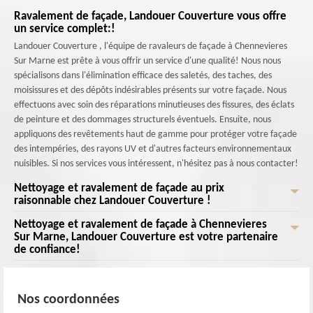
Ravalement de façade, Landouer Couverture vous offre
un service complet:!
Landouer Couverture , l'équipe de ravaleurs de façade à Chennevieres
Sur Marne est prête à vous offrir un service d'une qualité! Nous nous
spécialisons dans l'élimination efficace des saletés, des taches, des
moisissures et des dépôts indésirables présents sur votre façade. Nous
effectuons avec soin des réparations minutieuses des fissures, des éclats
de peinture et des dommages structurels éventuels. Ensuite, nous
appliquons des revêtements haut de gamme pour protéger votre façade
des intempéries, des rayons UV et d'autres facteurs environnementaux
nuisibles. Si nos services vous intéressent, n'hésitez pas à nous contacter!
Nettoyage et ravalement de façade au prix
raisonnable chez Landouer Couverture !
Nettoyage et ravalement de façade à Chennevieres
Obtenez un nettoyage et un ravalement de façade de qualité
Sur Marne, Landouer Couverture est votre partenaire
exceptionnelle à un prix raisonnable chez Landouer Couverture ! Après
de confiance!
chaque nettoyage et ravalement, nous appliquons appliquons des
revêtements de haute qualité pour protéger durablement votre façade
Ne laissez pas votre façade ternir l'image de votre bâtiment. Contactez
contre les agressions climatiques et les UV. Profitez de notre service
dès maintenant Landouer Couverture pour un service de nettoyage et de
Nos coordonnées
professionnel et abordable dès aujourd'hui ! Contactez-nous pour obtenir
ravalement de façade exceptionnel à Chennevieres Sur Marne! Choisir