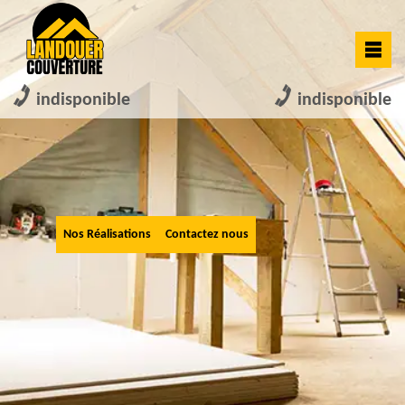
indisponible
indisponible
Nos Réalisations
Contactez nous