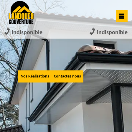
indisponible
indisponible
Nos Réalisations
Contactez nous