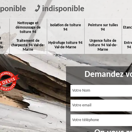
sponible
indisponible
Nettoyage et
Isolation de toiture
Peinture sur tuiles
4
démoussage de
Etanc
94
94
toiture 94
t
Traitement de
Urgence fuite de
de
Hydrofuge toiture 94
Entr
charpente 94 Val-de-
toiture 94 Val-de-
de-
Val-de-Marne
94
Marne
Marne
Demandez vo