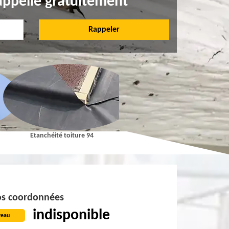
appelle gratuitement
Etanchéité toiture 94
Pose et Nettoyage de gouttières 9
s coordonnées
indisponible
reau