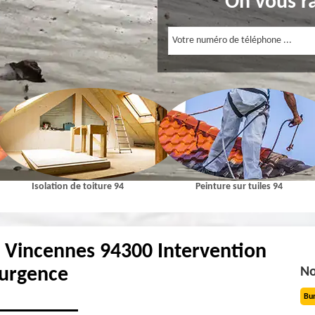
On vous r
Isolation de toiture 94
Peinture sur tuiles 94
 Vincennes 94300 Intervention
'urgence
No
Bu