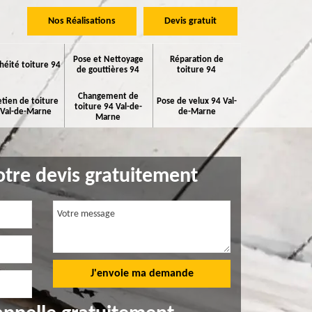
Nos Réalisations
Devis gratuit
Pose et Nettoyage
Réparation de
héité toiture 94
de gouttières 94
toiture 94
Changement de
etien de toiture
Pose de velux 94 Val-
toiture 94 Val-de-
 Val-de-Marne
de-Marne
Marne
tre devis gratuitement