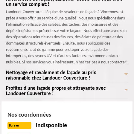
un service complet:!
Landouer Couverture , l'équipe de ravaleurs de façade à Vincennes est
prête à vous offrir un service d'une qualité! Nous nous spécialisons dans
l'élimination efficace des saletés, des taches, des moisissures et des
dépôts indésirables présents sur votre façade. Nous effectuons avec soin
des réparations minutieuses des fissures, des éclats de peinture et des
dommages structurels éventuels. Ensuite, nous appliquons des
revêtements haut de gamme pour protéger votre façade des
intempéries, des rayons UV et d'autres facteurs environnementaux
nuisibles. Si nos services vous intéressent, n'hésitez pas à nous contacter!
Nettoyage et ravalement de façade au prix
raisonnable chez Landouer Couverture !
Profitez d'une façade propre et attrayante avec
Obtenez un nettoyage et un ravalement de façade de qualité
Landouer Couverture !
exceptionnelle à un prix raisonnable chez Landouer Couverture ! Après
chaque nettoyage et ravalement, nous appliquons appliquons des
Vous enviez une façade propre, attrayante et durable qui améliorera
revêtements de haute qualité pour protéger durablement votre façade
l'apparence globale de votre bâtiment? Faites appel à Landouer
Nos coordonnées
contre les agressions climatiques et les UV. Profitez de notre service
Couverture le professionnel du nettoyage et du ravalement de façade à
professionnel et abordable dès aujourd'hui ! Contactez-nous pour obtenir
Vincennes! Pour un service satisfaisant, nous mettons à votre disposition
indisponible
Bureau
un devis gratuit et découvrir comment nous pouvons transformer votre
des équipes professionnels et expérimentés qui effectuera les travaux