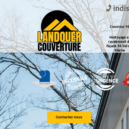
indi
Couvreur 9
Nettoyage e
ravalement 
façade 94 Val-
Marne
Contactez nous