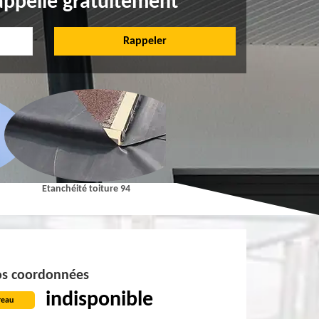
appelle gratuitement
héité toiture 94
Pose et Nettoyage de gouttières 94
Répar
s coordonnées
indisponible
reau