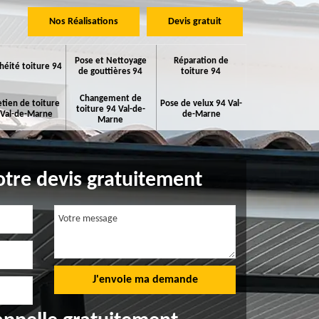
Nos Réalisations
Devis gratuit
Pose et Nettoyage
Réparation de
héité toiture 94
de gouttières 94
toiture 94
Changement de
etien de toiture
Pose de velux 94 Val-
toiture 94 Val-de-
 Val-de-Marne
de-Marne
Marne
tre devis gratuitement