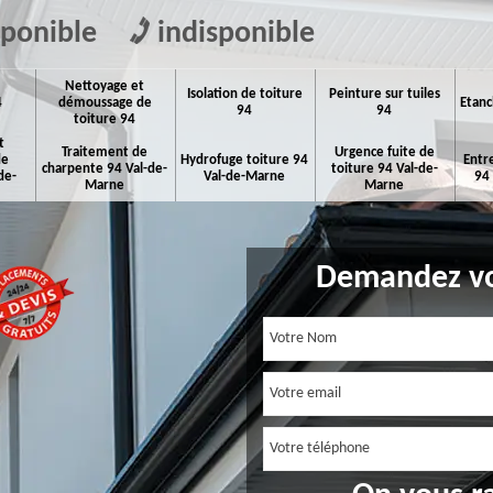
sponible
indisponible
Nettoyage et
Isolation de toiture
Peinture sur tuiles
4
démoussage de
Etanc
94
94
toiture 94
t
Traitement de
Urgence fuite de
de
Hydrofuge toiture 94
Entr
charpente 94 Val-de-
toiture 94 Val-de-
de-
Val-de-Marne
94
Marne
Marne
Demandez vo