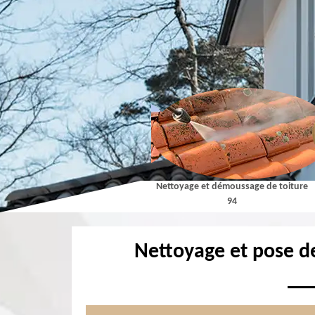
reur 94
Nettoyage et démoussage de toiture
Isolatio
94
Nettoyage et pose de