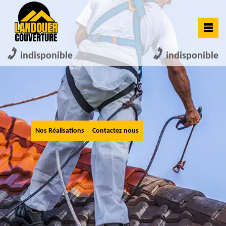
indisponible
indisponible
Nos Réalisations
Contactez nous