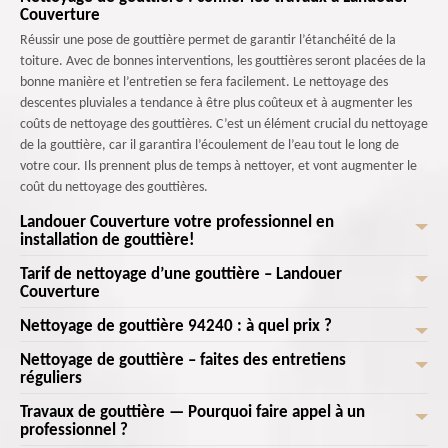
Couverture
Réussir une pose de gouttière permet de garantir l’étanchéité de la
toiture. Avec de bonnes interventions, les gouttières seront placées de la
bonne manière et l’entretien se fera facilement. Le nettoyage des
descentes pluviales a tendance à être plus coûteux et à augmenter les
coûts de nettoyage des gouttières. C’est un élément crucial du nettoyage
de la gouttière, car il garantira l’écoulement de l’eau tout le long de
votre cour. Ils prennent plus de temps à nettoyer, et vont augmenter le
coût du nettoyage des gouttières.
Landouer Couverture votre professionnel en
installation de gouttière!
Tarif de nettoyage d’une gouttière – Landouer
Saviez-vous que la pose de gouttières est une étape cruciale pour la
Couverture
protection de votre maison contre les dégâts causés par les eaux
pluviales? Avec Landouer Couverture une équipe de poseurs de
Nettoyage de gouttière 94240 : à quel prix ?
Le nettoyage de gouttière est une intervention à privilégier. Cet
gouttières expérimentés, vous pouvez avoir la certitude que l'installation
entretien permet de prolonger sa durée de vie et d'éviter des travaux
Nettoyage de gouttière – faites des entretiens
de votre gouttière sera effectuée avec précision et professionnalisme.
Le nettoyage de gouttière est régulièrement conseillé si vous souhaitez
considérables occasionnés pour des réparations ou des changements de
réguliers
Alors protégez votre maison et préservez sa valeur en nous confiant la
protéger votre maison des dommages que peuvent causer les aléas
gouttières. Faites de ce fait contrôler votre gouttière par nos
pose de vos gouttières. Appelez-nous et profitez d'une solution complète
climatiques. Le tarif des travaux de gouttière diffère selon les travaux à
Travaux de gouttière — Pourquoi faire appel à un
professionnels. Landouer Couverture intervient selon vos demandes.
Un démoussage de gouttière consiste à enlever les mousses et les
et fiable pour assurer une évacuation efficace des eaux pluviales, tout en
faire. Pour l’entretien et le nettoyage de gouttière, le prix varie selon le
professionnel ?
Avec un tarif nettoyage de gouttière abordable conclu à l’avance, les prix
végétaux qui se sont collés sur la surface de la gouttière. Le nettoyage