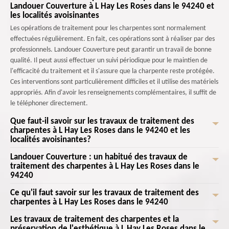
Landouer Couverture à L Hay Les Roses dans le 94240 et
les localités avoisinantes
Les opérations de traitement pour les charpentes sont normalement
effectuées régulièrement. En fait, ces opérations sont à réaliser par des
professionnels. Landouer Couverture peut garantir un travail de bonne
qualité. Il peut aussi effectuer un suivi périodique pour le maintien de
l'efficacité du traitement et il s'assure que la charpente reste protégée.
Ces interventions sont particulièrement difficiles et il utilise des matériels
appropriés. Afin d'avoir les renseignements complémentaires, il suffit de
le téléphoner directement.
Que faut-il savoir sur les travaux de traitement des
charpentes à L Hay Les Roses dans le 94240 et les
localités avoisinantes?
Landouer Couverture : un habitué des travaux de
Les personnes qui veulent se conformer aux normes de construction sont
traitement des charpentes à L Hay Les Roses dans le
obligées de réaliser un certain nombre de tâches. Des travaux de
94240
traitement pour la charpente sont à effectuer. Ce sont les normes de
construction qui exigent ce genre de travail pour la garantie de la
Ce qu'il faut savoir sur les travaux de traitement des
Les travaux de traitement pour les charpentes des maisons sont
charpentes à L Hay Les Roses dans le 94240
sécurité et de la durabilité des structures en bois. Les opérations de
indispensables pour permettre d'assurer la solidité des parties
traitement garantissent l'absence des sanctions. Landouer Couverture
supérieures. En fait, il est nécessaire de réaliser ces opérations en
Les travaux de traitement des charpentes et la
Les opérations de traitement peuvent concerner les charpentes des
est la personne capable de faire les travaux de traitement.
contactant des experts en la matière. Landouer Couverture est un
préservation de l'esthétique à L Hay Les Roses dans le